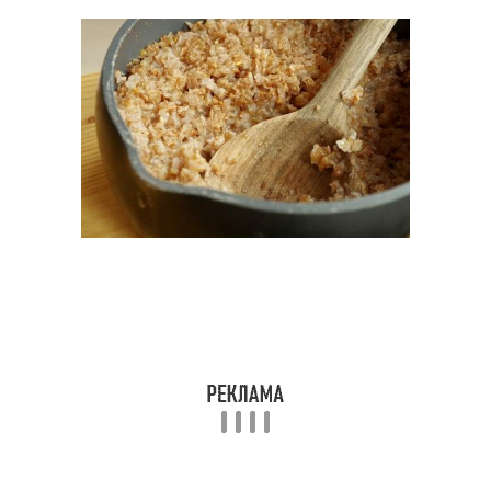
Каша с мясом
Каша из пшеницы
Каши из пшеничной
Рассыпчатые каши
крупы
Каши из гречки