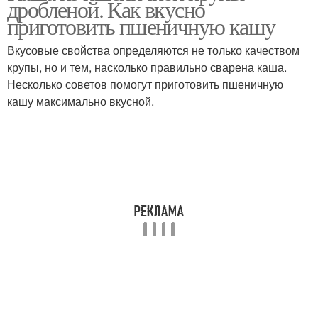
дробленой. Как вкусно
приготовить пшеничную кашу
Вкусовые свойства определяются не только качеством
крупы, но и тем, насколько правильно сварена каша.
Каша с клюквой
Каша на бульоне
Несколько советов помогут приготовить пшеничную
кашу максимально вкусной.
Рассыпчатая каша
Каша в пакетиках
Каша на воде
Каша из дробленой
Похудение с полезной
Каша в мультиварке
кашей