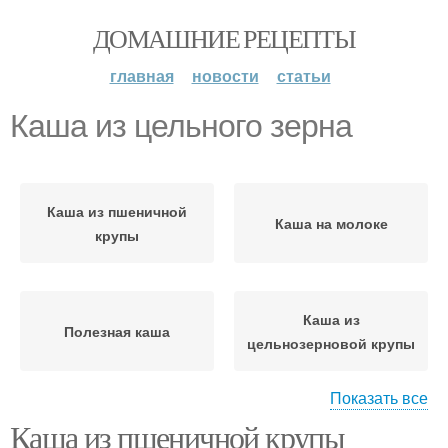
ДОМАШНИЕ РЕЦЕПТЫ
главная
новости
статьи
Каша из цельного зерна
Каша из пшеничной
Каша на молоке
крупы
Каша из
Полезная каша
цельнозерновой крупы
Показать все
Каша из пшеничной крупы
Пшеничная каша
Каша с тыквой