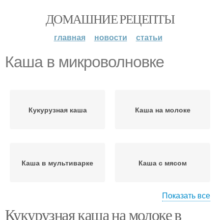
ДОМАШНИЕ РЕЦЕПТЫ
главная
новости
статьи
Каша в микроволновке
Кукурузная каша
Каша на молоке
Каша в мультиварке
Каша с мясом
Показать все
Кукурузная каша на молоке в
Каши в микроволновке
Манная каша