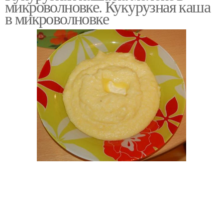
микроволновке. Кукурузная каша
в микроволновке
Овсяная каша
Каша с вареньем
Каша на воде
Каша для детей
Варение в кашу
Варения в кашу