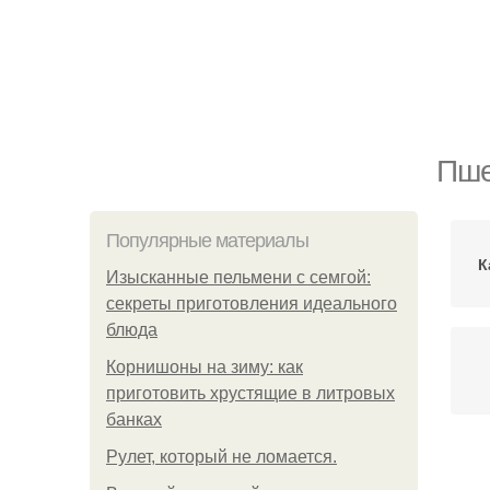
Пше
Популярные материалы
К
Изысканные пельмени с семгой:
секреты приготовления идеального
блюда
Корнишоны на зиму: как
приготовить хрустящие в литровых
банках
Рулет, который не ломается.