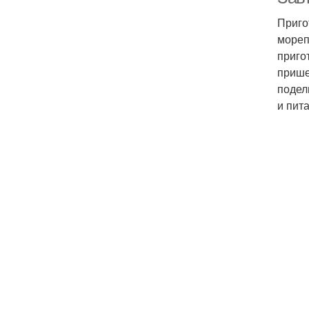
Приго
мореп
приго
прише
подел
и пит