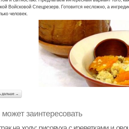
кой Войсковой Спецрезерв. Готовится несложно, а ингред
лько человек.
ь дальше →
 может заинтересовать
рак на ходу: рисовуха с креветками и ов