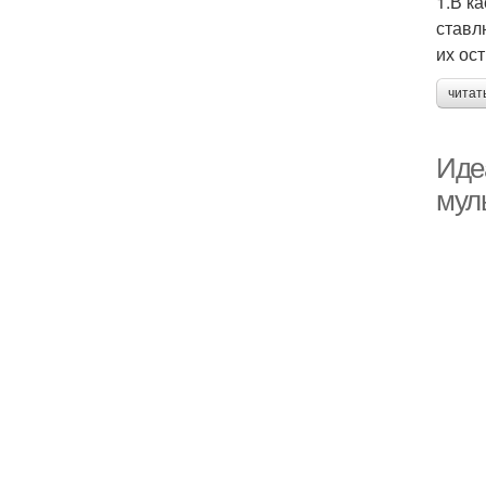
1.В к
ставл
их ос
читат
Иде
мул