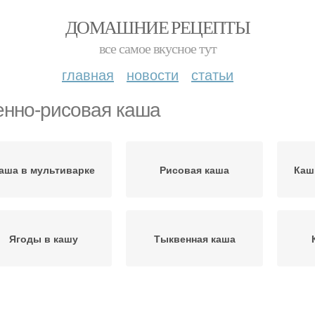
ДОМАШНИЕ РЕЦЕПТЫ
все самое вкусное тут
главная
новости
статьи
нно-рисовая каша
аша в мультиварке
Рисовая каша
Каш
Ягоды в кашу
Тыквенная каша
Каши с мясом
Каши на костре
П