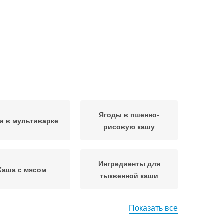
Ягоды в пшенно-
и в мультиварке
рисовую кашу
Ингредиенты для
Каша с мясом
тыквенной каши
Показать все
шеничная каша
Пшенная каша