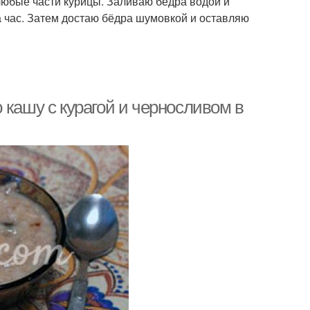
юбые части курицы. Заливаю бёдра водой и
 час. Затем достаю бёдра шумовкой и оставляю
 кашу с курагой и черносливом в