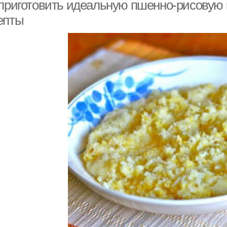
 приготовить идеальную пшенно-рисовую к
епты
Каша с говядиной
Каша с гречкой
Ка
Каша с подливкой