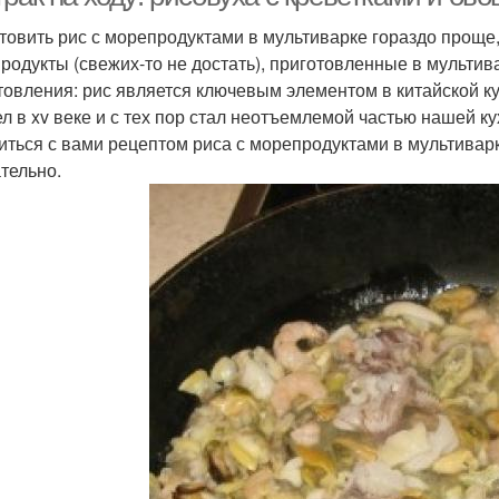
товить рис с морепродуктами в мультиварке гораздо проще
родукты (свежих-то не достать), приготовленные в мультив
товления: рис является ключевым элементом в китайской к
л в xv веке и с тех пор стал неотъемлемой частью нашей ку
иться с вами рецептом риса с морепродуктами в мультиварке
ательно.