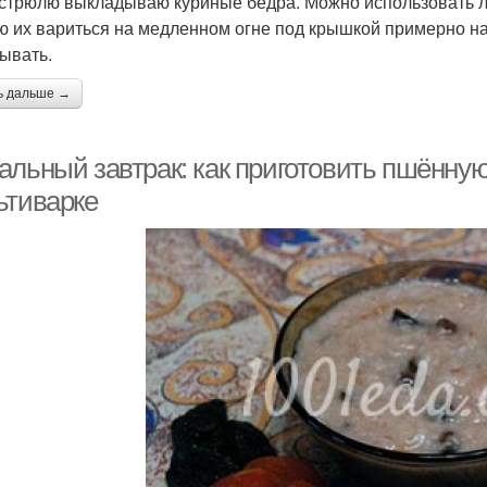
астрюлю выкладываю куриные бедра. Можно использовать л
ю их вариться на медленном огне под крышкой примерно на
тывать.
ь дальше →
альный завтрак: как приготовить пшённую
ьтиварке