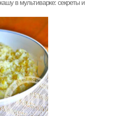
ашу в мультиварке: секреты и
ша с тушенкой
Каша со свининой