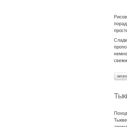
Рисов
порад
прост
Сладк
пропо
немно
свежи
читат
Тык
Поход
Тыкве
арома