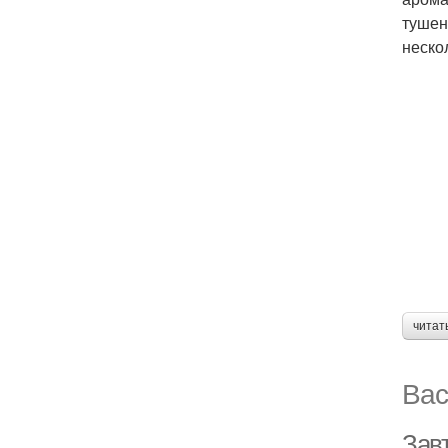
тушен
неско
читат
Вас
Завт