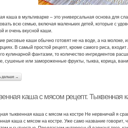
ая каша в мультиварке – это универсальная основа для сл
овать всю семью, включая маленьких детей, которые с удов
ой и очень вкусной каши.
ие рисовые каши обычно готовят не на воде, а на молоке, 
рциях. В самый простой рецепт, кроме самого риса, входит
го кулинарной фантазии, то количество ингредиентов расш
е, сушеные или замороженные фрукты, тыква, корица, ванил
ь дальше →
венная каша с мясом рецепт. Тыквенная 
ная тыквенная каша с мясом на костре Не нервничай я срав
нная каша с мясом на костре. Уже само название говорит, 
том и сытностью. Предлагаем интересный вариант того, как