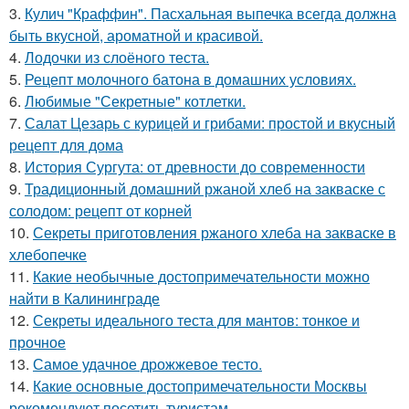
3.
Кулич "Краффин". Пасхальная выпечка всегда должна
быть вкусной, ароматной и красивой.
4.
Лодочки из слоёного теста.
5.
Рецепт молочного батона в домашних условиях.
6.
Любимые "Секретные" котлетки.
7.
Салат Цезарь с курицей и грибами: простой и вкусный
рецепт для дома
8.
История Сургута: от древности до современности
9.
Традиционный домашний ржаной хлеб на закваске с
солодом: рецепт от корней
10.
Секреты приготовления ржаного хлеба на закваске в
хлебопечке
11.
Какие необычные достопримечательности можно
найти в Калининграде
12.
Секреты идеального теста для мантов: тонкое и
прочное
13.
Самое удачное дрожжевое тесто.
14.
Какие основные достопримечательности Москвы
рекомендуют посетить туристам