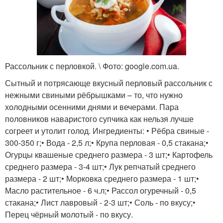
Рассольник с
Рассольник с рисом
копченными
ребрышками
Рассольник с перловкой. \ Фото: google.com.ua.
Сытный и потрясающе вкусный перловый рассольник с
Рассольник из свиных
Рассольник на свином
нежными свиными рёбрышками – то, что нужно
ребрышек
бульоне
холодными осенними днями и вечерами. Пара
половников наваристого супчика как нельзя лучше
согреет и утолит голод. Ингредиенты: • Рёбра свиные -
300-350 г;• Вода - 2,5 л;• Крупа перловая - 0,5 стакана;•
Рассольник из свиной
Огурцы квашеные среднего размера - 3 шт;• Картофель
рульки
среднего размера - 3-4 шт;• Лук репчатый среднего
размера - 2 шт;• Морковка среднего размера - 1 шт;•
Масло растительное - 6 ч.л;• Рассол огуречный - 0,5
стакана;• Лист лавровый - 2-3 шт;• Соль - по вкусу;•
Перец чёрный молотый - по вкусу.