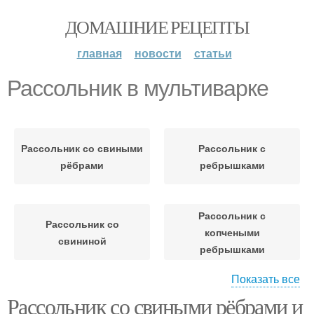
ДОМАШНИЕ РЕЦЕПТЫ
главная
новости
статьи
Рассольник в мультиварке
Рассольник со свиными
Рассольник с
рёбрами
ребрышками
Рассольник с
Рассольник со
копчеными
свининой
ребрышками
Показать все
Рассольник со свиными рёбрами и
Рассольник с
Рассольник из свиных