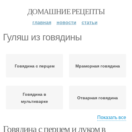
ДОМАШНИЕ РЕЦЕПТЫ
главная
новости
статьи
Гуляш из говядины
Говядина с перцем
Мраморная говядина
Говядина в
Отварная говядина
мультиварке
Показать все
Говядина с перцем и луком в
Классический гуляш
Говядина с морковью