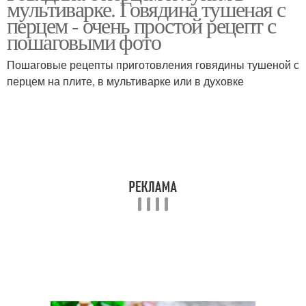
мультиварке. Говядина тушеная с
перцем - очень простой рецепт с
пошаговыми фото
Пошаговые рецепты приготовления говядины тушеной с
Соус из говядины
Сливочный гуляш
перцем на плите, в мультиварке или в духовке
Гуляш в ссср
Гуляш с подливой
Гуляш из свинины
Свиной гуляш
Вкусный гуляш
Говядина с помидорами