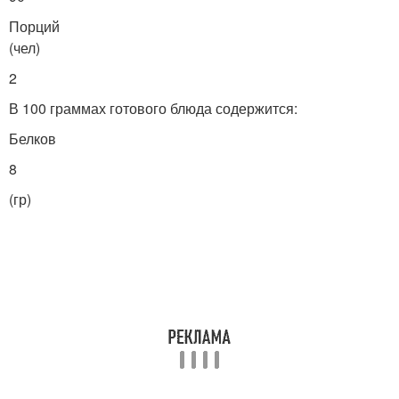
Порций
(чел)
Говядина с солеными
Гуляш с солеными
огурцами
огурцами
2
В 100 граммах готового блюда содержится:
Белков
Азу с говядиной
Гуляш с овощами
8
(гр)
Тушеная говядина
Говядины с луком
Говядины с болгарским
Говядина в скороварке
перцем