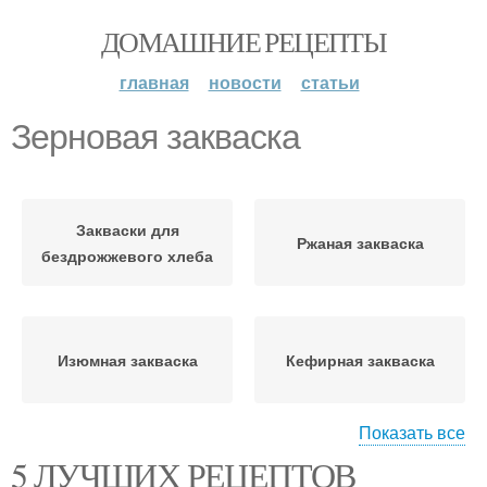
ДОМАШНИЕ РЕЦЕПТЫ
главная
новости
статьи
Зерновая закваска
Закваски для
Ржаная закваска
бездрожжевого хлеба
Изюмная закваска
Кефирная закваска
Показать все
5 ЛУЧШИХ РЕЦЕПТОВ
Хмелевая закваска
Советы по закваске