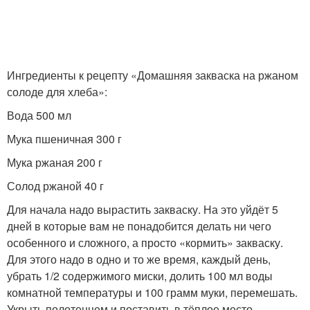
Закваска для
Закваска для ржаного
бездрожжевого хлеба
хлеба
Ингредиенты к рецепту «Домашняя закваска на ржаном
солоде для хлеба»:
Вода 500 мл
Хлебная закваска
Домашний хлеб
Мука пшеничная 300 г
Мука ржаная 200 г
Солод ржаной 40 г
Закваска для белого
Молочнокислая
Для начала надо вырастить закваску. На это уйдёт 5
хлеба
закваска
дней в которые вам не понадобится делать ни чего
особенного и сложного, а просто «кормить» закваску.
Для этого надо в одно и то же время, каждый день,
Хлеб на бездрожжевой
убрать 1/2 содержимого миски, долить 100 мл воды
Пшеничная закваска
закваске
комнатной температуры и 100 грамм муки, перемешать.
Укрыть полотенцем и поставить в тёплое место.