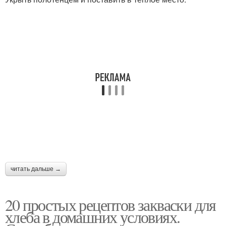
Закваски для
Чиабатт на закваске
бездрожжевого хлеба
Хлеба на закваске
Вечная закваска
Изюмная закваска
Зерновая закваска
читать дальше →
Кефирная закваска
Советы по закваске
20 простых рецептов закваски для
хлеба в домашних условиях.