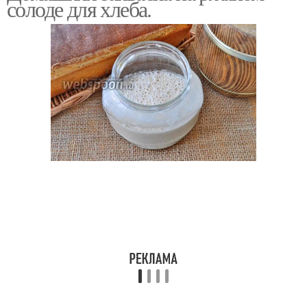
солоде для хлеба.
Ржаная закваска
Закваска без дрожжей
Ингредиенты для
Домашний черный
домашний черный
Рецепты в домашних
Закваски для хлеба
условиях
Монастырская закваска
Хмелевая закваска