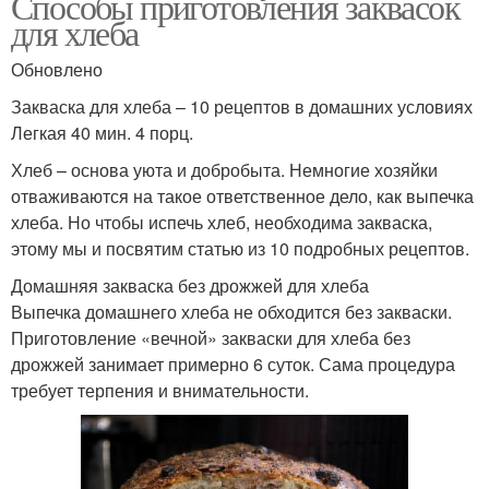
Способы приготовления заквасок
для хлеба
Ингредиенты для
Хлеба в домашних
Обновлено
закваска
условиях
Закваска для хлеба – 10 рецептов в домашних условиях
Легкая 40 мин. 4 порц.
Хлеб – основа уюта и добробыта. Немногие хозяйки
Закваска для кваса
Домашний квас
отваживаются на такое ответственное дело, как выпечка
хлеба. Но чтобы испечь хлеб, необходима закваска,
этому мы и посвятим статью из 10 подробных рецептов.
Домашняя закваска без дрожжей для хлеба
Выпечка домашнего хлеба не обходится без закваски.
Приготовление «вечной» закваски для хлеба без
дрожжей занимает примерно 6 суток. Сама процедура
требует терпения и внимательности.