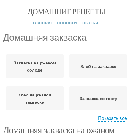
ДОМАШНИЕ РЕЦЕПТЫ
главная
новости
статьи
Домашняя закваска
Закваска на ржаном
Хлеб на закваске
солоде
Хлеб на ржаной
Закваска по госту
закваске
Показать все
Домашняя закваска на ржаном
Быстрая закваска
Закваска для хлеба