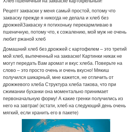
Хлеб пшеничный на закваске картофельный!
Рецепт закваски у меня самый простой, потому что
закваску прежде я никогда не делала и хлеб без
дрожжейЗакваску я потихоньку перекармливаю в
пшеничную, потому что, к сожалению, мой муж не очень
любит ржаной хлеб
Домашний хлеб без дрожжей с картофелем – это третий
мой хлеб, выпеченный на закваске! Картинки никак не
могут передать Вам аромат и вкус хлеба. Поверьте на
слово – это просто очень и очень вкусно! Мякиш
получился шикарный, мне кажется, не отличить от
дрожжевого хлеба Структура хлеба такова, что при
сжимании буханки она моментально принимает
первоначальную форму! А какие гренки получились из
него на завтрак! (кстати, хлеб на следующий день очень
мягкий, если хранить его в пакете)