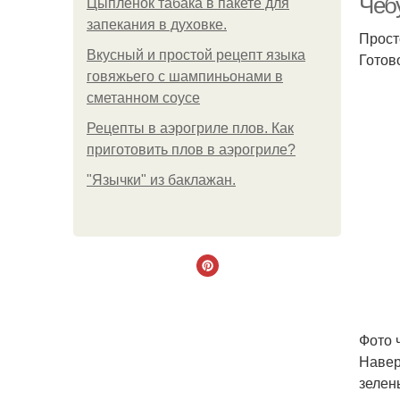
Чеб
Цыплёнок табака в пакете для
запекания в духовке.
Прост
Вкусный и простой рецепт языка
Готов
говяжьего с шампиньонами в
сметанном соусе
Рецепты в аэрогриле плов. Как
приготовить плов в аэрогриле?
"Язычки" из баклажан.
Фото 
Навер
зелен