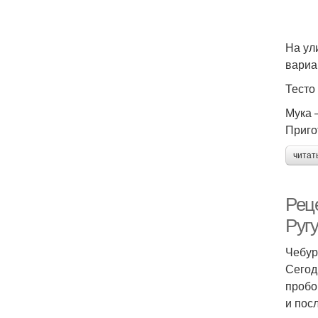
На ул
вариа
Тесто
Мука –
Приго
читат
Рец
Руг
Чебур
Сегод
пробо
и пос