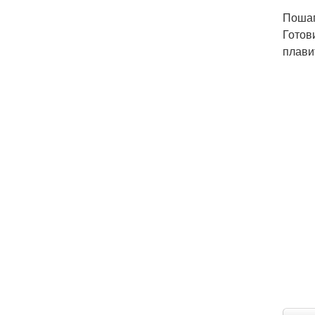
Пошаг
Готов
плави