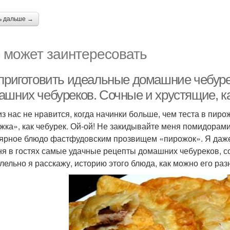
ь дальше →
 может заинтересовать
 приготовить идеальные домашние чебур
ашних чебуреков. Сочные и хрустящие, ка
из нас не нравится, когда начинки больше, чем теста в пиро
жка», как чебурек. Ой-ой! Не закидывайте меня помидорами!
ярное блюдо фастфудовским прозвищем «пирожок». Я даже н
ня в гостях самые удачные рецепты домашних чебуреков, со
лельно я расскажу, историю этого блюда, как можно его ра