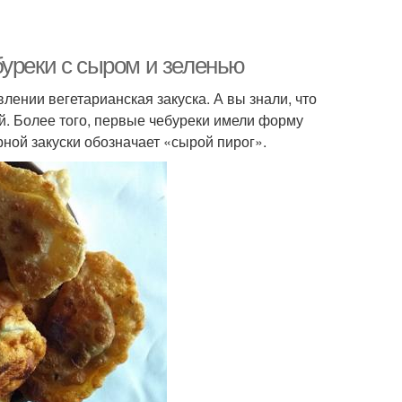
буреки с сыром и зеленью
влении вегетарианская закуска. А вы знали, что
й. Более того, первые чебуреки имели форму
рной закуски обозначает «сырой пирог».