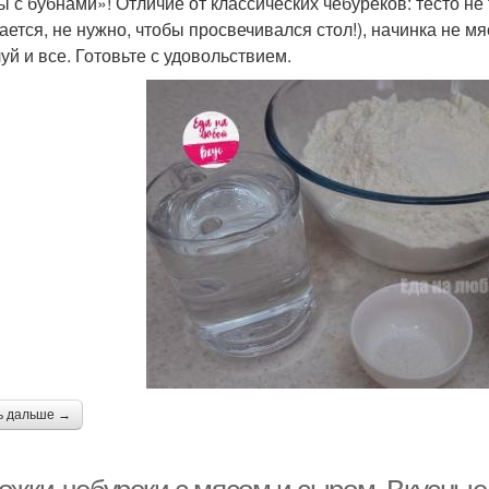
ы с бубнами»! Отличие от классических чебуреков: тесто не т
ается, не нужно, чтобы просвечивался стол!), начинка не м
уй и все. Готовьте с удовольствием.
ь дальше →