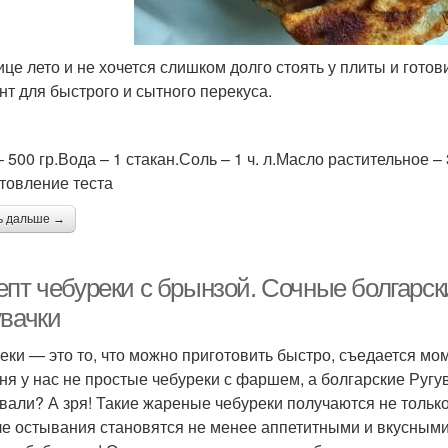
ице лето и не хочется слишком долго стоять у плиты и гото
нт для быстрого и сытного перекуса.
 500 гр.Вода – 1 стакан.Соль – 1 ч. л.Масло растительное – 3
товление теста
ь дальше →
епт чебуреки с брынзой. Сочные болгарск
увачки
еки — это то, что можно приготовить быстро, съедается мо
ня у нас не простые чебуреки с фаршем, а болгарские Ругу
вали? А зря! Такие жареные чебуреки получаются не только
ле остывания становятся не менее аппетитными и вкусными.