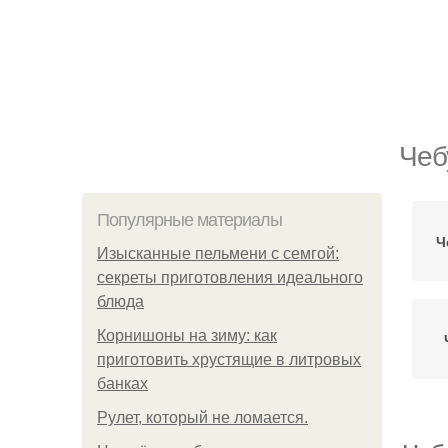
Чеб
Популярные материалы
Ч
Изысканные пельмени с семгой:
секреты приготовления идеального
блюда
Корнишоны на зиму: как
приготовить хрустящие в литровых
банках
Рулет, который не ломается.