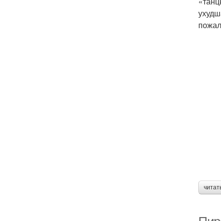
«танц
ухудш
пожал
читат