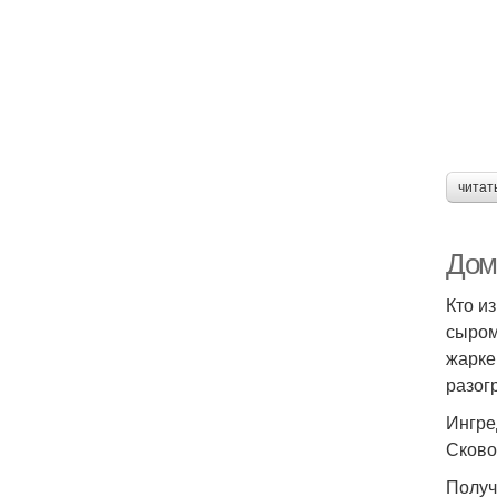
читат
Дом
Кто и
сыром
жарке
разог
Ингре
Сково
Получ