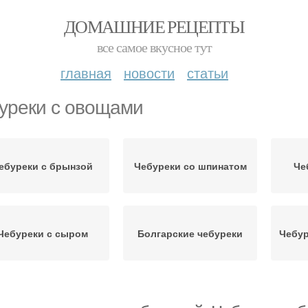
ДОМАШНИЕ РЕЦЕПТЫ
все самое вкусное тут
главная
новости
статьи
уреки с овощами
ебуреки с брынзой
Чебуреки со шпинатом
Че
Чебуреки с сыром
Болгарские чебуреки
Чебур