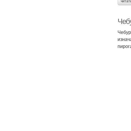
читат
Чеб
Чебур
изнач
пирог