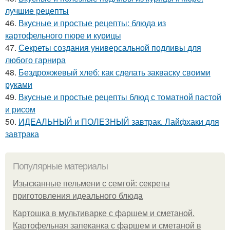
лучшие рецепты
46.
Вкусные и простые рецепты: блюда из
картофельного пюре и курицы
47.
Секреты создания универсальной подливы для
любого гарнира
48.
Бездрожжевый хлеб: как сделать закваску своими
руками
49.
Вкусные и простые рецепты блюд с томатной пастой
и рисом
50.
ИДЕАЛЬНЫЙ и ПОЛЕЗНЫЙ завтрак. Лайфхаки для
завтрака
Популярные материалы
Изысканные пельмени с семгой: секреты
приготовления идеального блюда
Картошка в мультиварке с фаршем и сметаной.
Картофельная запеканка с фаршем и сметаной в