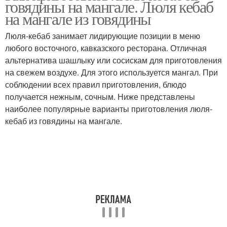
говядины на мангале. Люля кебаб
на мангале из говядины
Люля-кебаб занимает лидирующие позиции в меню
Люля-кебаб из
любого восточного, кавказского ресторана. Отличная
Люля-кебаб с сыром
баранины
альтернатива шашлыку или сосискам для приготовления
на свежем воздухе. Для этого используется мангал. При
соблюдении всех правил приготовления, блюдо
получается нежным, сочным. Ниже представлены
Люля-кебаб с зеленью
Люля-кебаб с манкой
наиболее популярные варианты приготовления люля-
кебаб из говядины на мангале.
Люля-кебаб из
Люля-кебаб из фарша
картофеля
Люля-кебаб из свиного
Фарш для люля-кебаб
фарша