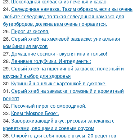
23.
Шоколадная колбаска из печенья и какао.
24.
Селедочная намазка. Таким образом, если вы очень
любите селёдочку, то такая селёдочная намазка для
бутербродов, должна вам очень понравится.
25.
Пирог из киселя.
26.
Серый хлеб на хмелевой закваске: уникальная
комбинация вкусов
27.
Домашние сосиски - вкуснятина и только!
28.
Ленивые голубчики. Ингредиенты:
29.
Серый хлеб на пшеничной закваске: полезный и
вкусный выбор для здоровья
30.
Куриный шашлык с картошкой в духовке.
31.
Серый хлеб на закваске: полезный и ароматный
рецепт
32.
Песочный пирог со смородиной.
33.
Крем "Мокрое Безе".
34.
Завораживающий вкус: рисовая запеканка с
креветками, овощами и соевым соусом
35.
Откройте для себя новые вкусы: 20 рецептов