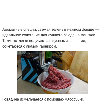
Сочный люля-кебаб
Люля-кебаб на решетке
Ароматные специи, свежая зелень в нежном фарше —
идеальное сочетание для лучшего блюда на мангале.
Такие котлетки получаются вкусными, сочными,
Люля-кебаб с
Соус для люля-кебаб
сочетаются с любым гарниром.
подливкой
Люля-кебаб на
Люля-кебаб с грибами
шампурах
Говядина измельчается с помощью мясорубки.