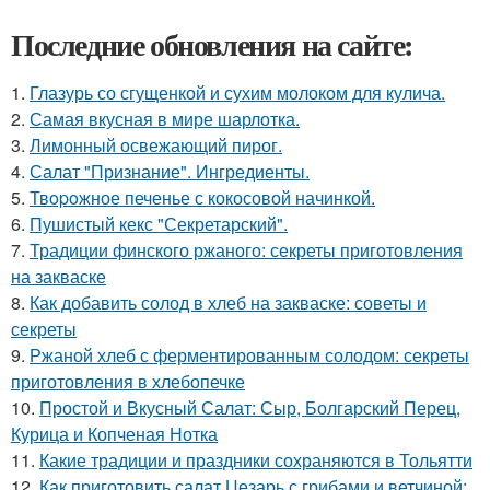
Последние обновления на сайте:
1.
Глазурь со сгущенкой и сухим молоком для кулича.
2.
Самая вкусная в мире шарлотка.
3.
Лимонный освежающий пирог.
4.
Салат "Признание". Ингредиенты.
5.
Твopoжное печенье с кокосовой начинкой.
6.
Пушистый кекс "Секретарский".
7.
Традиции финского ржаного: секреты приготовления
на закваске
8.
Как добавить солод в хлеб на закваске: советы и
секреты
9.
Ржаной хлеб с ферментированным солодом: секреты
приготовления в хлебопечке
10.
Простой и Вкусный Салат: Сыр, Болгарский Перец,
Курица и Копченая Нотка
11.
Какие традиции и праздники сохраняются в Тольятти
12.
Как приготовить салат Цезарь с грибами и ветчиной: