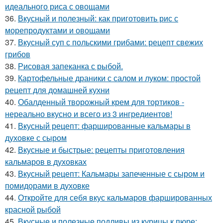
идеального риса с овощами
36.
Вкусный и полезный: как приготовить рис с
морепродуктами и овощами
37.
Вкусный суп с польскими грибами: рецепт свежих
грибов
38.
Рисовая запеканка с рыбой.
39.
Картофельные драники с салом и луком: простой
рецепт для домашней кухни
40.
Обалденный творожный крем для тортиков -
нереально вкусно и всего из 3 ингредиентов!
41.
Вкусный рецепт: фаршированные кальмары в
духовке с сыром
42.
Вкусные и быстрые: рецепты приготовления
кальмаров в духовках
43.
Вкусный рецепт: Кальмары запеченные с сыром и
помидорами в духовке
44.
Откройте для себя вкус кальмаров фаршированных
красной рыбой
45.
Вкусные и полезные подливы из курицы к пюре: