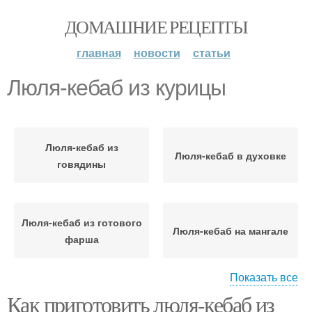
ДОМАШНИЕ РЕЦЕПТЫ
главная
новости
статьи
Люля-кебаб из курицы
Люля-кебаб из
Люля-кебаб в духовке
говядины
Люля-кебаб из готового
Люля-кебаб на мангале
фарша
Показать все
Как приготовить люля-кебаб из
Люля-кебаб на шпажках
Люля-кебаб из свинины