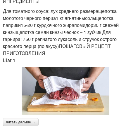
ИНГРЕДИЕНТЫ
Для томатного соуса: лук среднего размеращепотка
молотого черного перца1 кг ягнятинысольщепотка
паприки15-20 г курдючного жирапомидор30 г свежей
кинзыщепотка семян кинзы чеснок – 1 зубчик Для
гарнира: 750 г репчатого лукасоль и стручок острого
красного перца (по вкусу)ПОШАГОВЫЙ РЕЦЕПТ
ПРИГОТОВЛЕНИЯ
Шаг 1
читать дальше →