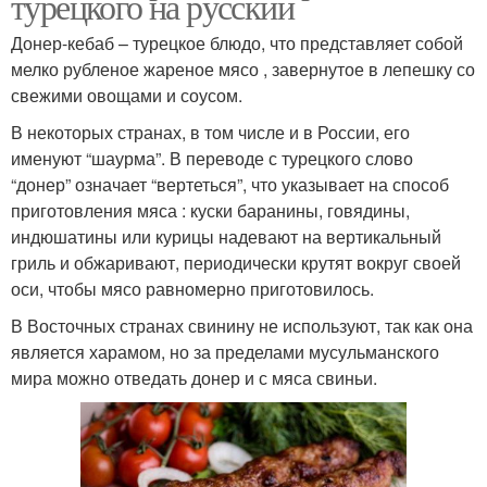
турецкого на русский
Донер-кебаб – турецкое блюдо, что представляет собой
мелко рубленое жареное мясо , завернутое в лепешку со
свежими овощами и соусом.
В некоторых странах, в том числе и в России, его
именуют “шаурма”. В переводе с турецкого слово
“донер” означает “вертеться”, что указывает на способ
приготовления мяса : куски баранины, говядины,
индюшатины или курицы надевают на вертикальный
гриль и обжаривают, периодически крутят вокруг своей
оси, чтобы мясо равномерно приготовилось.
В Восточных странах свинину не используют, так как она
является харамом, но за пределами мусульманского
мира можно отведать донер и с мяса свиньи.