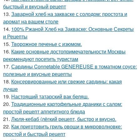
быстрый и вкусный рецепт
13.
Заварной хлеб на закваске с солодом: простота и
аромат на вашем столе
14.
100% Ржаной Хлеб на Закваске: Основные Секреты
и Рецепты
15.
Творожное печенье с изюмом.
16.
Какие основные достопримечательности Москвы
рекомендуют посетить туристам
17.
Сардины Connetable GENEREUSE в томатном соусе:
полезные и вкусные рецепты
18.
Консервированные или свежие сардины: какая
лучше
19.
Настоящий татарский вак беляш.
20.
Традиционные картофельные драники с салом:
простой рецепт аппетитного блюда
21.
Люля-кебаб (лёгкий рецепт, быстро и вкусно.
22.
Как приготовить гриль овощи в микроволновке:
простой и быстрый рецепт