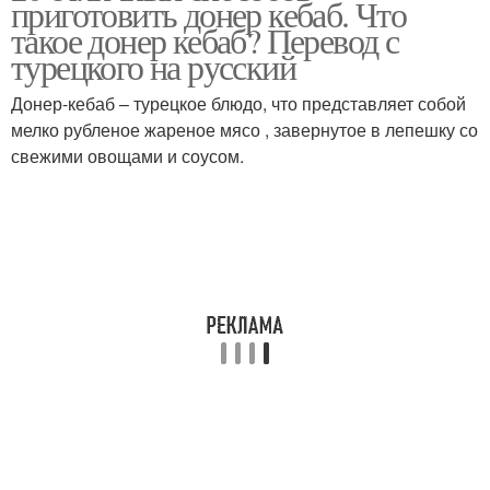
приготовить донер кебаб. Что
баранины
такое донер кебаб? Перевод с
турецкого на русский
Донер-кебаб – турецкое блюдо, что представляет собой
Люля-кебаб с сыром
Люля-кебаб с зеленью
мелко рубленое жареное мясо , завернутое в лепешку со
свежими овощами и соусом.
Люля-кебаб из
Люля-кебаб с манкой
картофеля
Люля-кебаб с
Острый соус
подливкой
Соус для кебаба
Люля-кебаб с грибами