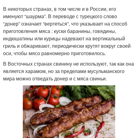
В некоторых странах, в том числе и в России, его
именуют “шаурма”. В переводе с турецкого слово
Люля-кебаб на
“донер” означает “вертеться”, что указывает на способ
шампурах
приготовления мяса : куски баранины, говядины,
индюшатины или курицы надевают на вертикальный
гриль и обжаривают, периодически крутят вокруг своей
оси, чтобы мясо равномерно приготовилось.
В Восточных странах свинину не используют, так как она
является харамом, но за пределами мусульманского
мира можно отведать донер и с мяса свиньи.