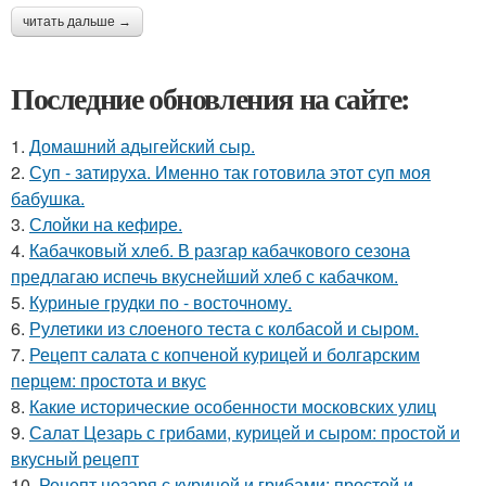
читать дальше →
Последние обновления на сайте:
1.
Домашний адыгейский сыр.
2.
Суп - затируха. Именно так готовила этот суп моя
бабушка.
3.
Слойки на кефире.
4.
Кабачковый хлеб. В разгар кабачкового сезона
предлагаю испечь вкуснейший хлеб с кабачком.
5.
Куриные грудки по - восточному.
6.
Рулетики из слоеного теста с колбасой и сыром.
7.
Рецепт салата с копченой курицей и болгарским
перцем: простота и вкус
8.
Какие исторические особенности московских улиц
9.
Салат Цезарь с грибами, курицей и сыром: простой и
вкусный рецепт
10.
Рецепт цезаря с курицей и грибами: простой и