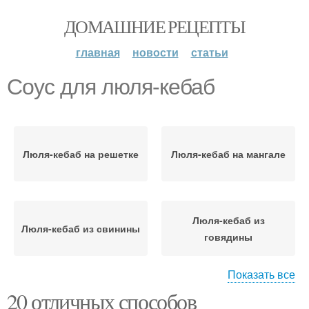
ДОМАШНИЕ РЕЦЕПТЫ
главная
новости
статьи
Соус для люля-кебаб
Люля-кебаб на решетке
Люля-кебаб на мангале
Люля-кебаб из
Люля-кебаб из свинины
говядины
Показать все
20 отличных способов
Люля-кебаб из
Люля-кебаб из курицы