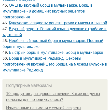
45.
ОЧЕНЬ вкусный борщ в мультиварке. Борщ в
мультиварке - 8 домашних вкусных рецептов
приготовления
46.
Купеческая сладость: рецепт гречки с мясом и тыквой
47.
Вкусный рецепт: Говяжий язык в духовке с грибами и
картошкой
48.
Необычный постный борщ в мультиварке. Постный
борщ в мультиварке
49.
Быстрый борщ в мультиварке. Борщ в мультиварке
50.
Борщ в мультиварке Редмонд. Секреты
приготовления вкуснейшего борща на мясном бульоне в
мультиварке Редмонд
Популярные материалы
10 продуктов для здоровья печени. Какие продукты
полезны для печени человека?
Изысканные пельмени с семгой: секреты