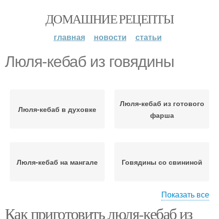
ДОМАШНИЕ РЕЦЕПТЫ
главная
новости
статьи
Люля-кебаб из говядины
Люля-кебаб из готового
Люля-кебаб в духовке
фарша
Люля-кебаб на мангале
Говядины со свининой
Показать все
Как приготовить люля-кебаб из
Люля-кебаб на шпажках
Люля-кебаб из свинины