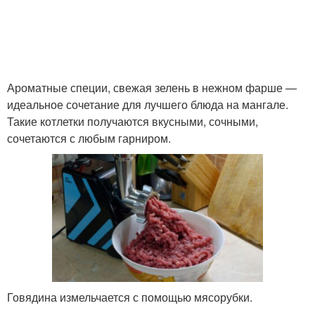
Фарш для люля-кебаб
Сочный люля-кебаб
Ароматные специи, свежая зелень в нежном фарше —
идеальное сочетание для лучшего блюда на мангале.
Такие котлетки получаются вкусными, сочными,
Люля-кебаб с
Люля-кебаб на решетке
сочетаются с любым гарниром.
подливкой
Соус для люля-кебаб
Люля-кебаб с грибами
Люля-кебаб на
шампурах
Говядина измельчается с помощью мясорубки.