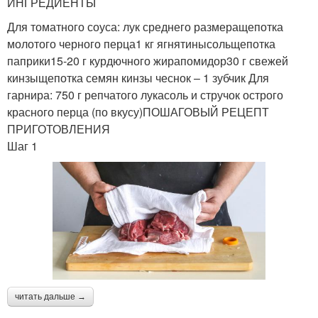
ИНГРЕДИЕНТЫ
Для томатного соуса: лук среднего размеращепотка
молотого черного перца1 кг ягнятинысольщепотка
паприки15-20 г курдючного жирапомидор30 г свежей
кинзыщепотка семян кинзы чеснок – 1 зубчик Для
гарнира: 750 г репчатого лукасоль и стручок острого
красного перца (по вкусу)ПОШАГОВЫЙ РЕЦЕПТ
ПРИГОТОВЛЕНИЯ
Шаг 1
читать дальше →