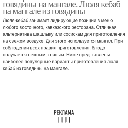
говядины на мангале. Люля кебаб
на мангале из говядины
Люля-кебаб занимает лидирующие позиции в меню
Люля-кебаб из
любого восточного, кавказского ресторана. Отличная
Люля-кебаб из курицы
баранины
альтернатива шашлыку или сосискам для приготовления
на свежем воздухе. Для этого используется мангал. При
соблюдении всех правил приготовления, блюдо
получается нежным, сочным. Ниже представлены
Люля-кебаб с сыром
Люля-кебаб с зеленью
наиболее популярные варианты приготовления люля-
кебаб из говядины на мангале.
Люля-кебаб из
Люля-кебаб с манкой
картофеля
Люля-кебаб из свиного
Люля-кебаб из фарша
фарша