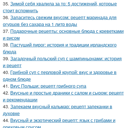
35.
Зимой себя хвалила за то: 5 достижений, которые
стоит вспомнить
36.
Запаситесь свежим вкусом: рецепт маринада для
огурцов без сахара на 1 литр воды
37.
Подарочные рецепты: основные блюда с креветками
и рисом
38.
Пастуший пирог: история и традиции ирландского
блюда
39.
Загадочный польский суп с шампиньонами: история
и рецепт
40.
Грибной суп с перловой крупой: вкус и здоровье в
одном блюде
41.
Вкус Польши: рецепт грибного супа
42.
Вкусные и простые драники с салом и сыром: рецепт
и рекомендации
43.
Запекаем вкусный кальмар: рецепт запеканки в
духовке
44.
Вкусный и экзотический рецепт: язык с грибами и
ореховым соусом