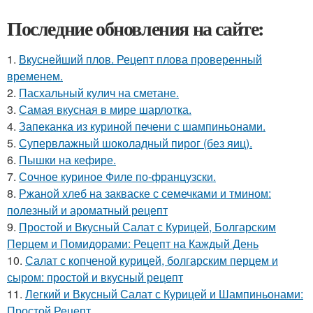
Последние обновления на сайте:
1.
Вкуснейший плов. Рецепт плова проверенный
временем.
2.
Пасхальный кулич на сметане.
3.
Самая вкусная в мире шарлотка.
4.
Запеканка из куриной печени с шампиньонами.
5.
Супервлажный шоколадный пирог (без яиц).
6.
Пышки на кефире.
7.
Сочное куриное Филе по-французски.
8.
Ржаной хлеб на закваске с семечками и тмином:
полезный и ароматный рецепт
9.
Простой и Вкусный Салат с Курицей, Болгарским
Перцем и Помидорами: Рецепт на Каждый День
10.
Салат с копченой курицей, болгарским перцем и
сыром: простой и вкусный рецепт
11.
Легкий и Вкусный Салат с Курицей и Шампиньонами:
Простой Рецепт