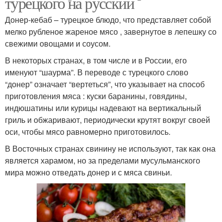
турецкого на русский
Донер-кебаб – турецкое блюдо, что представляет собой
мелко рубленое жареное мясо , завернутое в лепешку со
свежими овощами и соусом.
В некоторых странах, в том числе и в России, его
именуют “шаурма”. В переводе с турецкого слово
“донер” означает “вертеться”, что указывает на способ
приготовления мяса : куски баранины, говядины,
индюшатины или курицы надевают на вертикальный
гриль и обжаривают, периодически крутят вокруг своей
оси, чтобы мясо равномерно приготовилось.
В Восточных странах свинину не используют, так как она
является харамом, но за пределами мусульманского
мира можно отведать донер и с мяса свиньи.