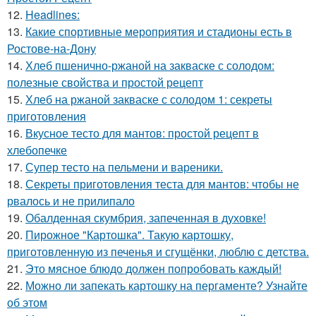
12.
Headlines:
13.
Какие спортивные мероприятия и стадионы есть в
Ростове-на-Дону
14.
Хлеб пшенично-ржаной на закваске с солодом:
полезные свойства и простой рецепт
15.
Хлеб на ржаной закваске с солодом 1: секреты
приготовления
16.
Вкусное тесто для мантов: простой рецепт в
хлебопечке
17.
Супер тесто на пельмени и вареники.
18.
Секреты приготовления теста для мантов: чтобы не
рвалось и не прилипало
19.
Обалденная скумбрия, запеченная в духовке!
20.
Пирожное "Картошка". Такую картошку,
приготовленную из печенья и сгущёнки, люблю с детства.
21.
Это мясное блюдо должен попробовать каждый!
22.
Можно ли запекать картошку на пергаменте? Узнайте
об этом