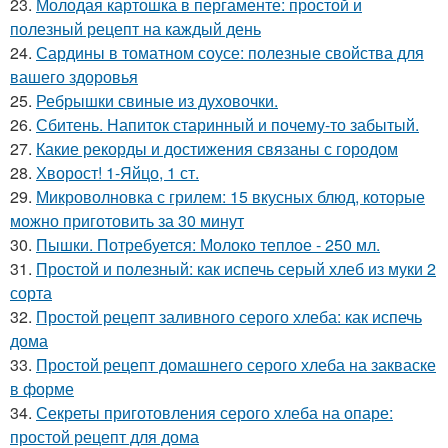
23.
Молодая картошка в пергаменте: простой и
полезный рецепт на каждый день
24.
Сардины в томатном соусе: полезные свойства для
вашего здоровья
25.
Ребрышки свиные из духовочки.
26.
Сбитень. Напиток старинный и почему-то забытый.
27.
Какие рекорды и достижения связаны с городом
28.
Хворост! 1-Яйцо, 1 ст.
29.
Микроволновка с грилем: 15 вкусных блюд, которые
можно приготовить за 30 минут
30.
Пышки. Потребуется: Молоко теплое - 250 мл.
31.
Простой и полезный: как испечь серый хлеб из муки 2
сорта
32.
Простой рецепт заливного серого хлеба: как испечь
дома
33.
Простой рецепт домашнего серого хлеба на закваске
в форме
34.
Секреты приготовления серого хлеба на опаре:
простой рецепт для дома